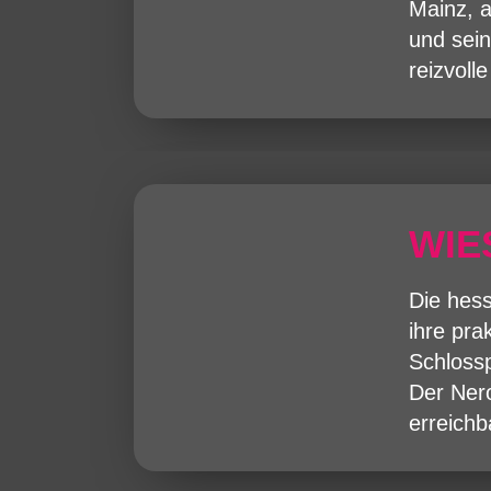
Mainz, 
und sein
reizvoll
WIE
Die hes
ihre pra
Schloss
Der Ner
erreichb