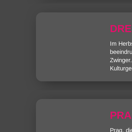
DRE
Im Herbs
beeindru
Zwinger.
Kulturge
PR
Prag, di