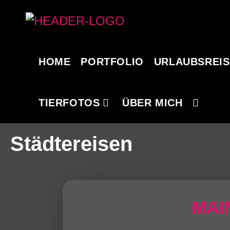
HOME
PORTFOLIO
URLAUBSREI
TIERFOTOS
ÜBER MICH
Städtereisen
MAI