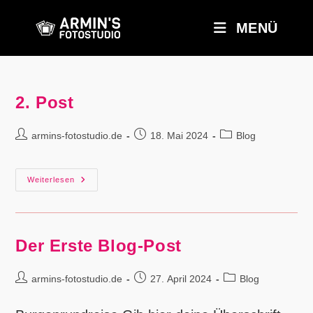
Zum
Inhalt
MENÜ
springen
2. Post
Beitrags-
Beitrag
Beitrags-
armins-fotostudio.de
18. Mai 2024
Blog
Autor:
veröffentlicht:
Kategorie:
2.
Weiterlesen
Post
Der Erste Blog-Post
Beitrags-
Beitrag
Beitrags-
armins-fotostudio.de
27. April 2024
Blog
Autor:
veröffentlicht:
Kategorie: