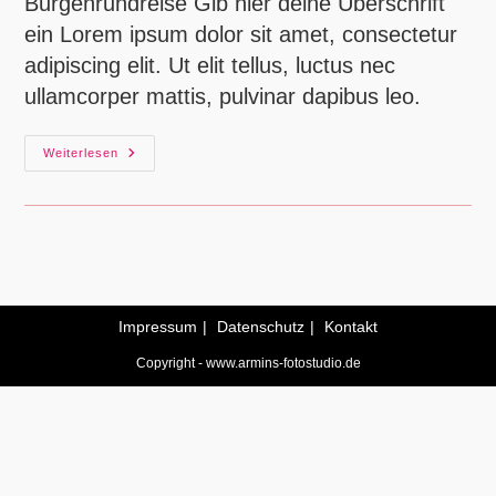
Burgenrundreise Gib hier deine Überschrift
ein Lorem ipsum dolor sit amet, consectetur
adipiscing elit. Ut elit tellus, luctus nec
ullamcorper mattis, pulvinar dapibus leo.
Der
Weiterlesen
Erste
Blog-
Post
Impressum
Datenschutz
Kontakt
Copyright - www.armins-fotostudio.de